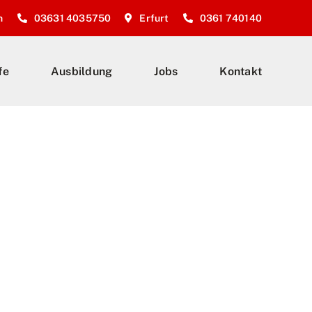
n
03631 4035750
Erfurt
0361 740140
fe
Ausbildung
Jobs
Kontakt