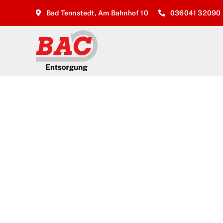
Zum
Bad Tennstedt, Am Bahnhof 10
036041 32090
Inhalt
springen
BAC ENTSORGUNG GMBH
Dein Job be