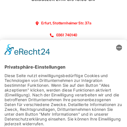
Erfurt, Stotternheimer Str. 37a
0361 740140
Öffnungszeiten
Montag – Freitag:
07.00 Uhr – 16.00 Uhr
Beladezeit LKW bis 15.00 Uhr
Nordhausen, Kohnsteinbrücke 8-10
03631 4035750
Öffnungszeiten