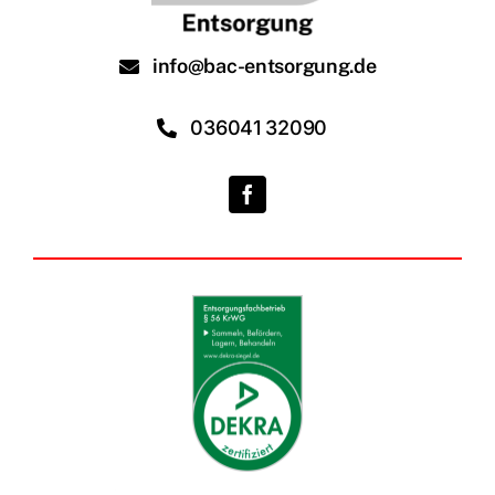
info@bac-entsorgung.de
036041 32090