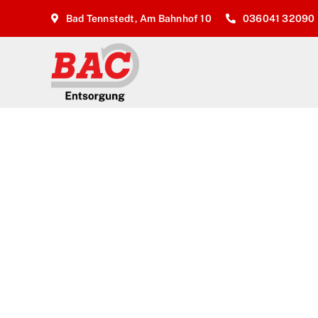
Zum
Bad Tennstedt, Am Bahnhof 10
036041 32090
Inhalt
springen
BAC ENTSORGUNG GMBH
Dein Job be