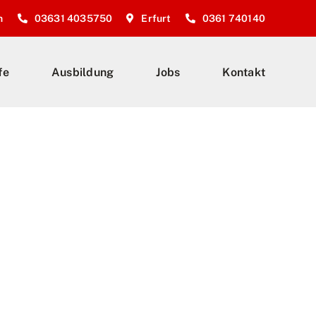
n
03631 4035750
Erfurt
0361 740140
fe
Ausbildung
Jobs
Kontakt