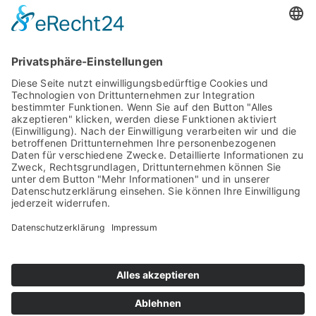
Öffnungszeiten
Montag – Freitag:
07.00 Uhr – 16.00 Uhr
Beladezeit LKW bis 15.00 Uhr
Nordhausen, Kohnsteinbrücke 8-10
03631 4035750
Öffnungszeiten
Montag – Freitag:
07.00 Uhr – 16.00 Uhr
AGB
DATENSCHUTZ
IMPRESSUM