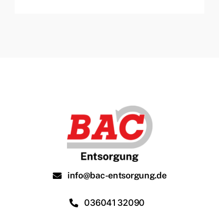
info@bac-entsorgung.de
036041 32090